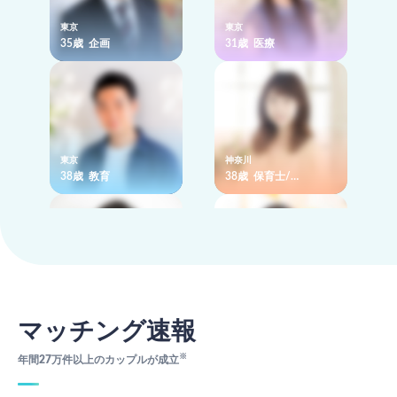
東京
東京
35歳 企画
31歳 医療
東京
神奈川
38歳 教育
38歳 保育士/…
神奈川
東京
36歳 営業
34歳 その他
マッチング速報
※
年間27万件以上のカップルが成立