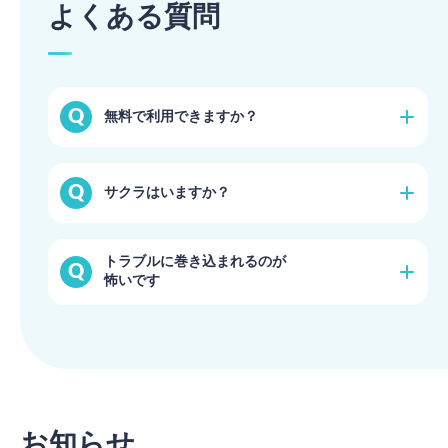
よくある質問
無料で利用できますか？
無料のトライアルプランで始められます。（一部機能
サクラはいますか？
に制限有り）
詳細を見る
登録時の本人確認や、プロフィール写真・証明書の審
トラブルに巻き込まれるのが
査を徹底しておりますのでご安心ください。
怖いです
詳細を見る
ブライダルネットでは安心・安全の取り組みを常に行
っております。活動のガイドラインも定めております
のでご活用ください。
詳細を見る
お知らせ