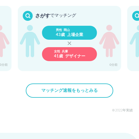
京都
東京
さがす
でマッチング
34歳 人事
37歳 IT
男性 岡山
43歳 上場企業
女性 兵庫
41歳 デザイナー
埼玉
千葉
34歳 社会保険…
28歳 一般事務
23分前
0分前
マッチング速報をもっとみる
神奈川
神奈川
37歳 接客スタ…
32歳 一般事務
2022年実績