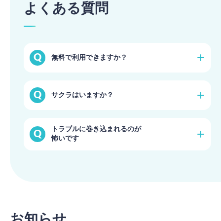
よくある質問
無料で利用できますか？
無料のトライアルプランで始められます。（一部機能
サクラはいますか？
に制限有り）
詳細を見る
登録時の本人確認や、プロフィール写真・証明書の審
トラブルに巻き込まれるのが
査を徹底しておりますのでご安心ください。
怖いです
詳細を見る
ブライダルネットでは安心・安全の取り組みを常に行
っております。活動のガイドラインも定めております
のでご活用ください。
詳細を見る
お知らせ