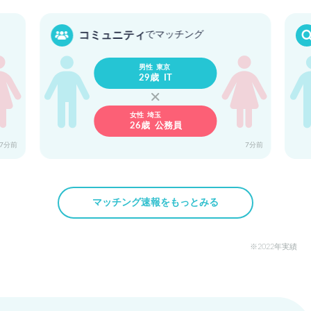
宮城
兵庫
コミュニティ
でマッチング
31歳 医師
39歳 メーカー
男性 東京
29歳 IT
女性 埼玉
26歳 公務員
神奈川
茨城
32歳 技術開発
31歳 看護師
17分前
7分前
マッチング速報をもっとみる
滋賀
愛知
32歳 保健師
31歳 臨床心理…
2022年実績