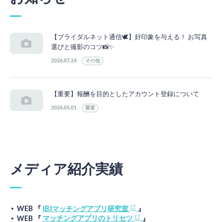
【ブライダルネット通信🕊】好印象を与える！ お写真
選びと撮影のコツ📸✨
2026.07.24
その他
【重要】報酬を目的としたアカウント登録について
2026.05.01
重要
メディア紹介実績
WEB 『
IBJマッチングアプリ研究室
』
WEB 『
マッチングアプリのトリセツ
』