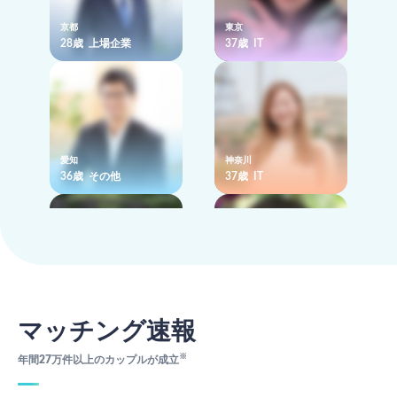
京都
東京
28歳 上場企業
37歳 IT
愛知
神奈川
36歳 その他
37歳 IT
埼玉
埼玉
39歳 営業
37歳 人事
マッチング速報
※
年間27万件以上のカップルが成立