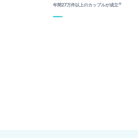
※
年間27万件以上のカップルが成立
男性 神奈川
男性 長崎
34歳 IT
25歳 営業
性 東京
女性 佐賀
8歳 デザイナー
26歳 保育士/…
8分前