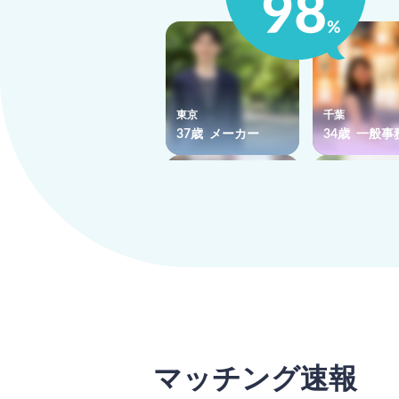
東京
千葉
37歳 メーカー
34歳 一般事
神奈川
神奈川
37歳 メーカー
32歳 一般事
マッチング速報
さがす
でマッチング
でマッチング