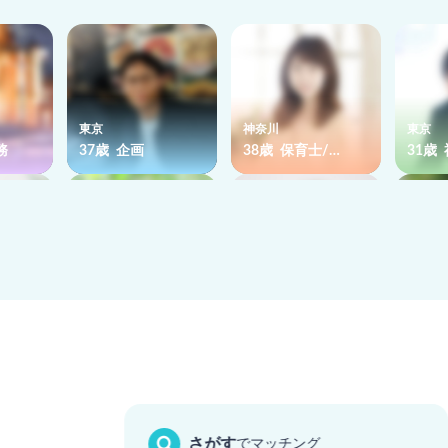
東京
神奈川
東京
務
37歳 企画
38歳 保育士/…
31歳
岐阜
大阪
茨城
務
37歳 公務員
36歳 医療
37歳
さがす
でマッチング