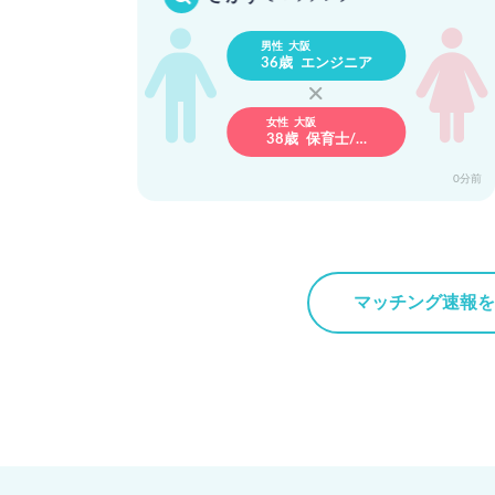
男性 大阪
36歳 エンジニア
女性 大阪
38歳 保育士/…
9分前
0分前
マッチング速報を