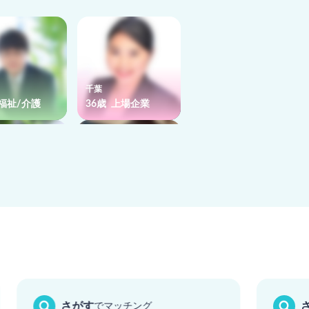
千葉
 福祉/介護
36歳 上場企業
東京
 一般事務
37歳 IT
さがす
でマッチング