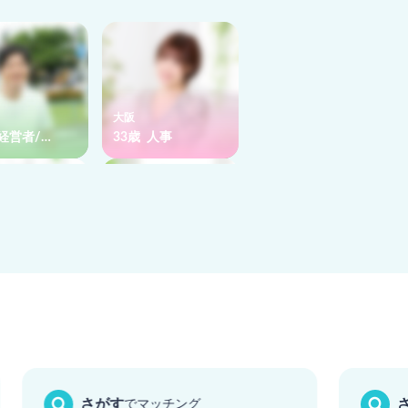
大阪
 経営者/…
33歳 人事
愛知
 一般事務
35歳 金融
さがす
でマッチング