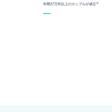
※
年間27万件以上のカップルが成立
性 京都
男性 東京
8歳 理学療法士
33歳 金融
女性 大阪
女性 東京
37歳 看護師
27歳 人事
1時間前