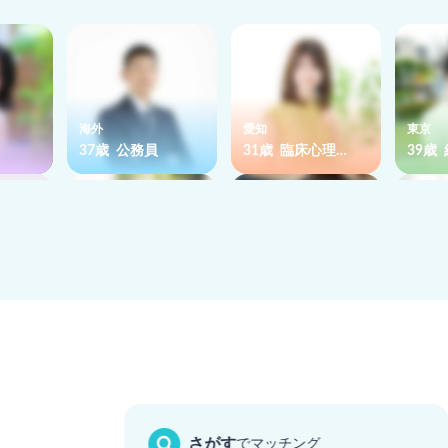
海外
愛知
東京
37歳 公務員
31歳 臨床心理…
39歳
神奈川
東京
東京
ナー
38歳 メーカー
37歳 IT
38歳
さがす
でマッチング