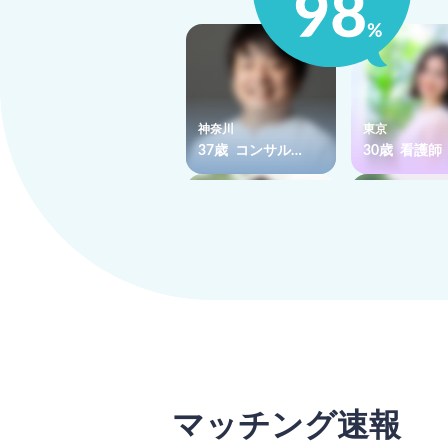
神奈川
東京
37歳 コンサル…
30歳 看護師
宮城
東京
33歳 漁師
34歳 デザイ
マッチング速報
さがす
でマッチング
でマッチング