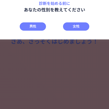
診断を始める前に
前半10問の質問で、
あなたの性別を教えてください
なたがどのようにものごとをとらえてい
傾向をみていきます。
男性
女性
さあ、さっそくはじめましょう！