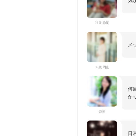
気
27歳 静岡
メ
39歳 岡山
何
か
奈良
日