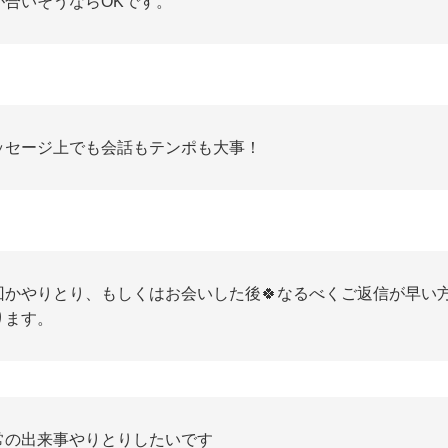
が合いそうならOKです。
ッセージ上でも会話もテンポも大事！
回かやりとり、もしくはお会いした後🍀なるべくご返信が早い
ります。
常の出来事やりとりしたいです