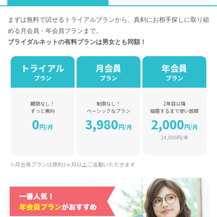
まずは無料で試せるトライアルプランから、真剣にお相手探しに取り組
める月会員・年会員プランまで。
ブライダルネットの有料プランは男女とも同額！
トライアル
月会員
年会員
プラン
プラン
プラン
期限なし！
制限なし！
2年目以降
ずっと無料
ベーシックなプラン
結婚するまで使い放題
0
3,980
2,000
円/月
円/月
円/月
24,000円/年
※月会員プランは原則3ヶ月以上ご活動いただきます