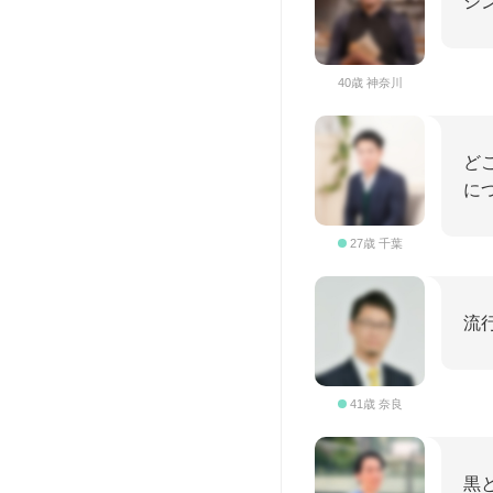
シ
40歳 神奈川
ど
に
27歳 千葉
流
41歳 奈良
黒