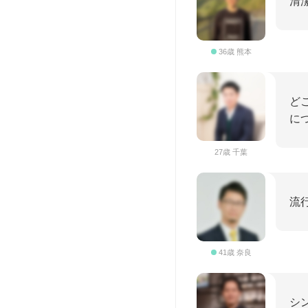
清
36歳 熊本
ど
に
27歳 千葉
流
41歳 奈良
シ