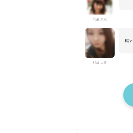
45歳 東京
晴れ
34歳 大阪