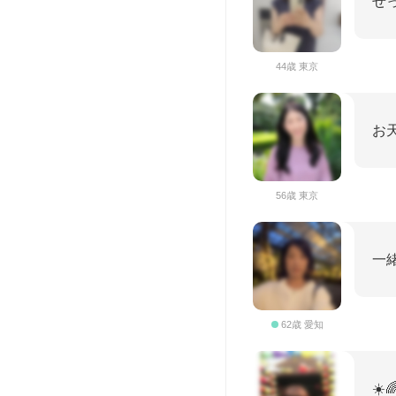
せ
44歳 東京
お
56歳 東京
一
62歳 愛知
☀️