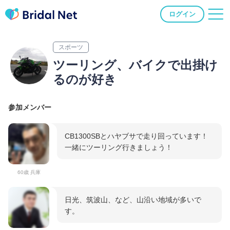
ログイン
スポーツ
ツーリング、バイクで出掛け
るのが好き
参加メンバー
CB1300SBとハヤブサで走り回っています！
一緒にツーリング行きましょう！
60歳 兵庫
日光、筑波山、など、山沿い地域が多いで
す。