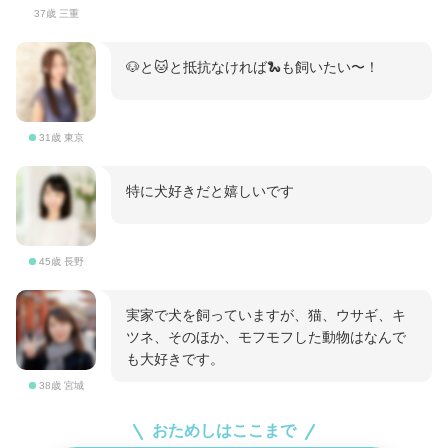
37歳 三重
🐶と🐱と抵抗なければ🐍も飼いたい〜！
31歳 東京
特に犬好きだと嬉しいです
45歳 長野
実家で犬を飼っていますが、猫、ウサギ、キ
ツネ、そのほか、モフモフした動物はなんで
も大好きです。
38歳 宮城
おためしはここまで