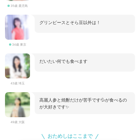
35歳 鹿児島
グリンピースとそら豆以外は！
34歳 東京
だいたい何でも食べます
43歳 埼玉
高麗人参と焼酎だけが苦手です💦が食べるの
が大好きです✨
49歳 大阪
おためしはここまで