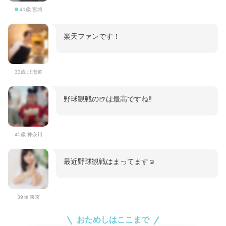
41歳 宮城
楽天ファンです！
33歳 北海道
野球観戦の🍺は最高ですね‼️
45歳 神奈川
最近野球観戦はまってます☺️
39歳 東京
おためしはここまで