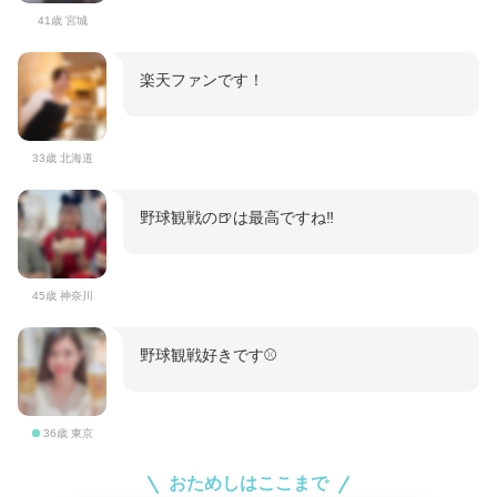
41歳 宮城
楽天ファンです！
33歳 北海道
野球観戦の🍺は最高ですね‼️
45歳 神奈川
野球観戦好きです⚾️
36歳 東京
おためしはここまで