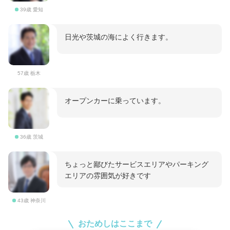
39歳 愛知
日光や茨城の海によく行きます。
57歳 栃木
オープンカーに乗っています。
36歳 茨城
ちょっと鄙びたサービスエリアやパーキング
エリアの雰囲気が好きです
43歳 神奈川
おためしはここまで