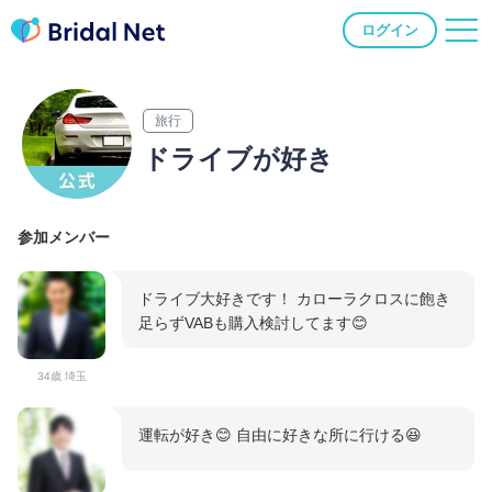
ログイン
旅行
ドライブが好き
参加メンバー
ドライブ大好きです！ カローラクロスに飽き
足らずVABも購入検討してます😊
34歳 埼玉
運転が好き😊 自由に好きな所に行ける😆