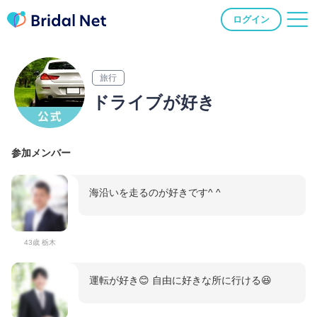
ログイン
旅行
ドライブが好き
参加メンバー
海沿いを走るのが好きです^ ^
43歳 栃木
運転が好き😊 自由に好きな所に行ける😆