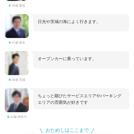
39歳 愛知
日光や茨城の海によく行きます。
57歳 栃木
オープンカーに乗っています。
36歳 茨城
ちょっと鄙びたサービスエリアやパーキング
エリアの雰囲気が好きです
43歳 神奈川
おためしはここまで