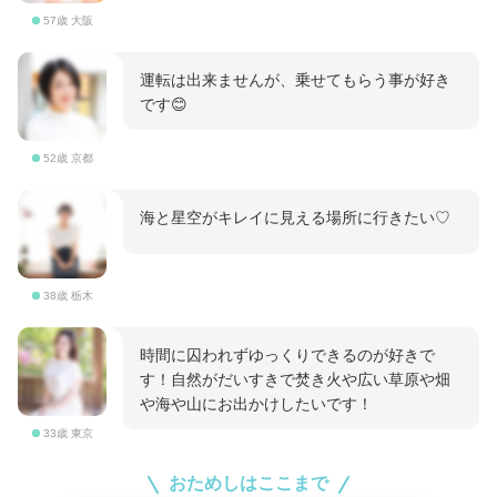
57歳 大阪
運転は出来ませんが、乗せてもらう事が好き
です😊
52歳 京都
海と星空がキレイに見える場所に行きたい♡
38歳 栃木
時間に囚われずゆっくりできるのが好きで
す！自然がだいすきで焚き火や広い草原や畑
や海や山にお出かけしたいです！
33歳 東京
おためしはここまで