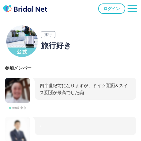
ログイン
旅行
旅行好き
参加メンバー
四半世紀前になりますが、ドイツ🇩🇪＆スイ
ス🇨🇭が最高でした🤗
59歳 東京
.