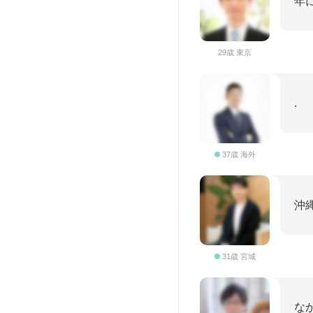
年
29歳 東京
.
37歳 海外
沖
31歳 宮城
な