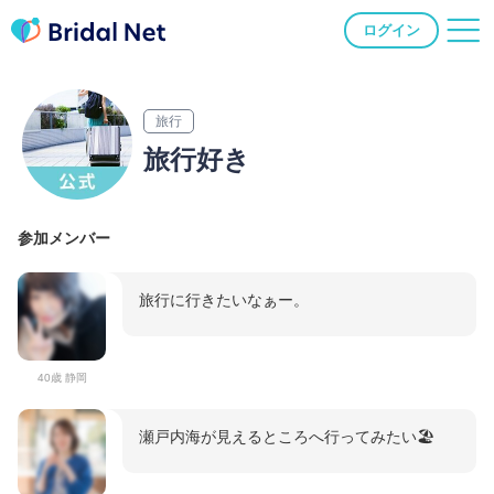
ログイン
旅行
旅行好き
参加メンバー
旅行に行きたいなぁー。
40歳 静岡
瀬戸内海が見えるところへ行ってみたい🏖️