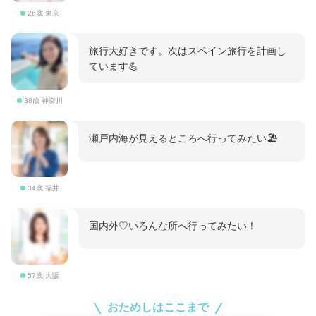
26歳 東京
旅行大好きです。次はスペイン旅行を計画し
ています💪
38歳 神奈川
瀬戸内海が見えるところへ行ってみたい🏖️
34歳 福井
国内外♡いろんな所へ行ってみたい！
57歳 大阪
おためしはここまで