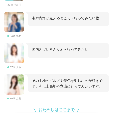
38歳 神奈川
瀬戸内海が見えるところへ行ってみたい🏖️
34歳 福井
国内外♡いろんな所へ行ってみたい！
57歳 大阪
その土地のグルメや景色を楽しむのが好きで
す。今は上高地や立山に行ってみたいです。
30歳 京都
おためしはここまで