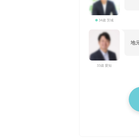
34歳 茨城
地
33歳 愛知