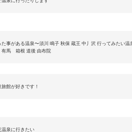
で温泉に行ったりします
った事がある温泉〜須川 鳴子 秋保 蔵王 中丿沢 行ってみたい温
 有馬 箱根 道後 由布院
泉旅館が好きです！
見温泉に行きたい