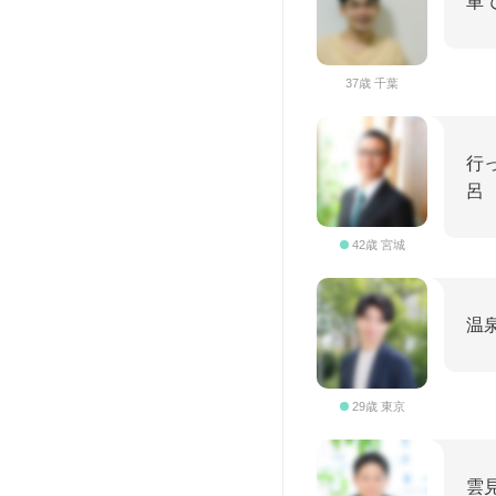
車
37歳 千葉
行
呂
42歳 宮城
温
29歳 東京
雲