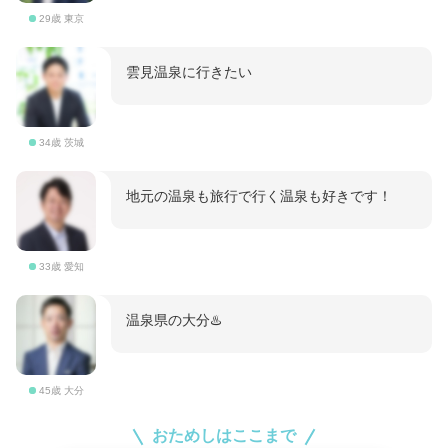
29歳 東京
雲見温泉に行きたい
34歳 茨城
地元の温泉も旅行で行く温泉も好きです！
33歳 愛知
温泉県の大分♨️
45歳 大分
おためしはここまで