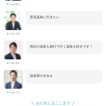
29歳 東京
雲見温泉に行きたい
34歳 茨城
地元の温泉も旅行で行く温泉も好きです！
33歳 愛知
温泉県の大分♨️
45歳 大分
おためしはここまで