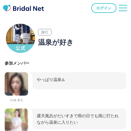
ログイン
旅行
温泉が好き
参加メンバー
やっぱり温泉♨️
40歳 東京
露天風呂がだいすきで雨の日でも雨に打たれ
ながら温泉に入りたい