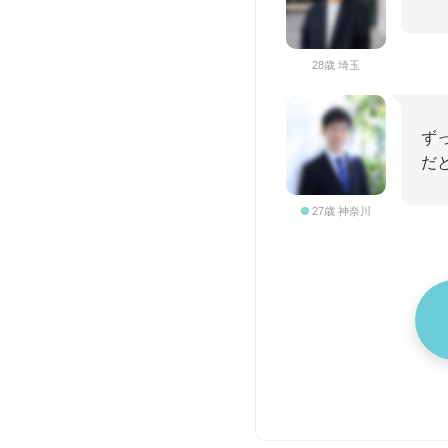
28歳 埼玉
ず
だ
27歳 神奈川