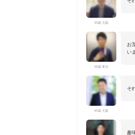
そ
35歳 大阪
お
い
36歳 東京
そ
40歳 大阪
趣