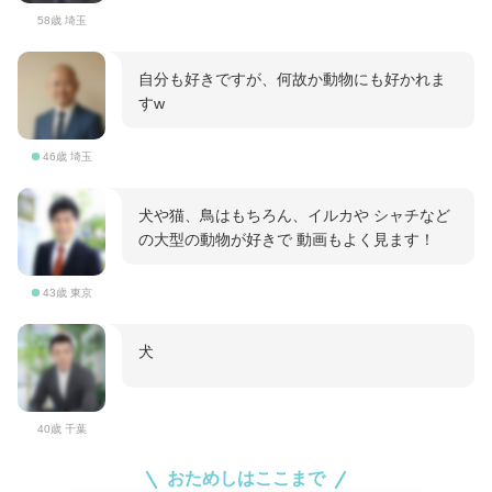
58歳 埼玉
自分も好きですが、何故か動物にも好かれま
すw
46歳 埼玉
犬や猫、鳥はもちろん、イルカや シャチなど
の大型の動物が好きで 動画もよく見ます！
43歳 東京
犬
40歳 千葉
おためしはここまで