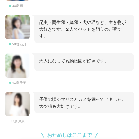
34歳 福井
昆虫・両生類・鳥類・犬や猫など、生き物が
大好きです。２人でペットを飼うのが夢で
す。
58歳 石川
大人になっても動物園が好きです。
41歳 千葉
子供の頃シマリスとカメを飼っていました。
犬や猫も大好きです。
37歳 東京
おためしはここまで