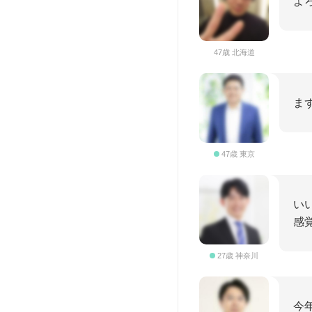
よ
47歳 北海道
ま
47歳 東京
い
感
27歳 神奈川
今年