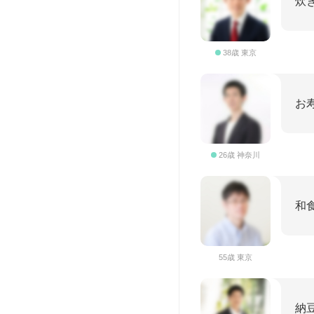
炊
38歳 東京
お
26歳 神奈川
和
55歳 東京
納