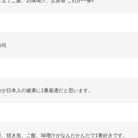
き立てご飯、お味噌汁、お新香 これが一番!!
寿司
食が日本人の健康に1番最適だと思います。
豆、焼き魚、ご飯、味噌汁がなんだかんだで1番好きです。