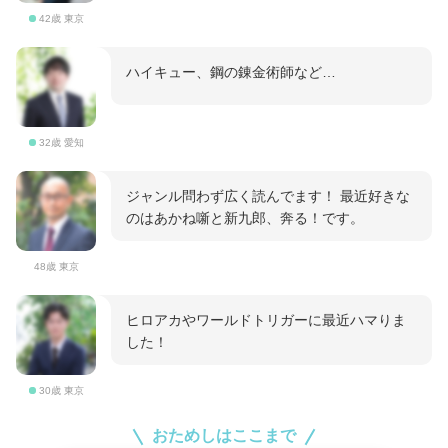
42歳 東京
ハイキュー、鋼の錬金術師など…
32歳 愛知
ジャンル問わず広く読んでます！ 最近好きな
のはあかね噺と新九郎、奔る！です。
48歳 東京
ヒロアカやワールドトリガーに最近ハマりま
した！
30歳 東京
おためしはここまで