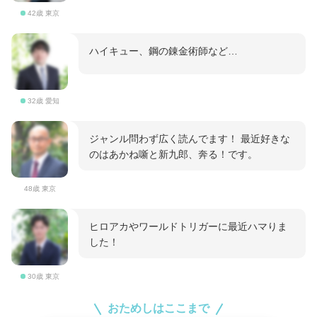
42歳 東京
ハイキュー、鋼の錬金術師など…
32歳 愛知
ジャンル問わず広く読んでます！ 最近好きな
のはあかね噺と新九郎、奔る！です。
48歳 東京
ヒロアカやワールドトリガーに最近ハマりま
した！
30歳 東京
おためしはここまで