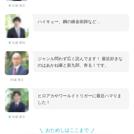
42歳 東京
ハイキュー、鋼の錬金術師など…
32歳 愛知
ジャンル問わず広く読んでます！ 最近好きな
のはあかね噺と新九郎、奔る！です。
48歳 東京
ヒロアカやワールドトリガーに最近ハマりま
した！
30歳 東京
おためしはここまで