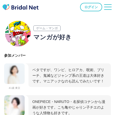
ログイン
ゲーム・マンガ
マンガが好き
参加メンバー
ベタですが、ワンピ、ヒロアカ、呪術、ブリ
ーチ、鬼滅などジャンプ系の王道は大体好き
です。マニアックなのも読んでみたいです！
41歳 東京
ONEPIECE・NARUTO・名探偵コナンから漫
画が好きです。こち亀やじゃりン子チエのよ
うな人情物も好きです。