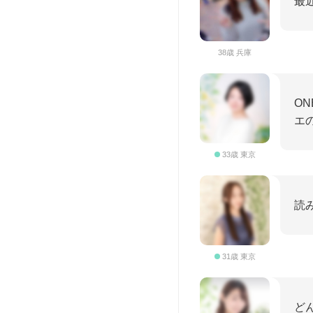
最
38歳 兵庫
O
エ
33歳 東京
読
31歳 東京
ど