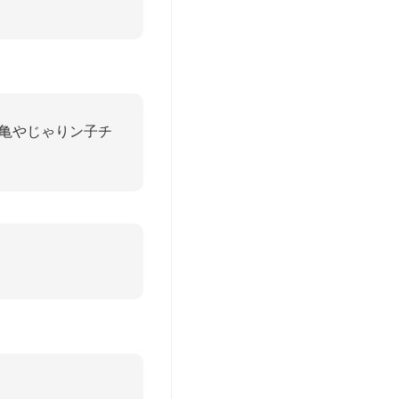
ち亀やじゃりン子チ