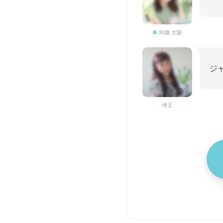
30歳 大阪
ジ
埼玉