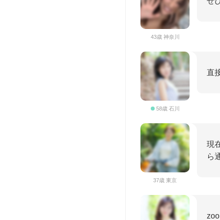
ぜ
43歳 神奈川
直
58歳 石川
現
ら
37歳 東京
zo