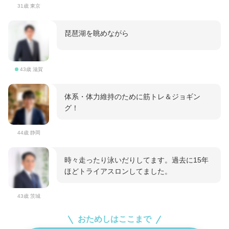
31歳 東京
琵琶湖を眺めながら
43歳 滋賀
体系・体力維持のために筋トレ＆ジョギン
グ！
44歳 静岡
時々走ったり泳いだりしてます。過去に15年
ほどトライアスロンしてました。
43歳 茨城
おためしはここまで