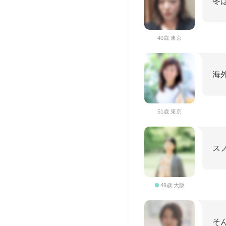
冬
40歳 東京
海
51歳 東京
ス
49歳 大阪
そ