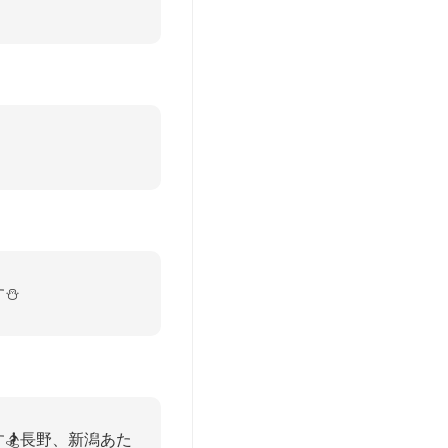
⛄️
🏂長野、新潟あた