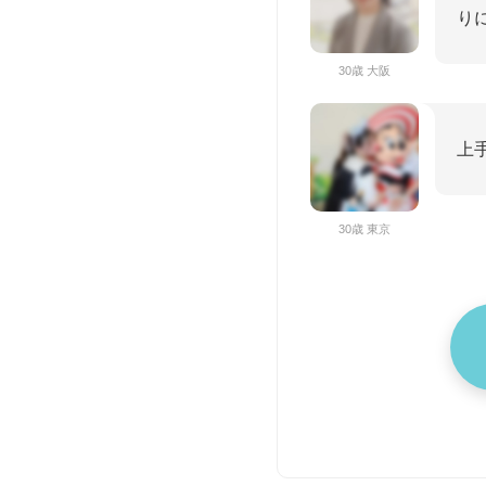
り
30歳 大阪
上
30歳 東京