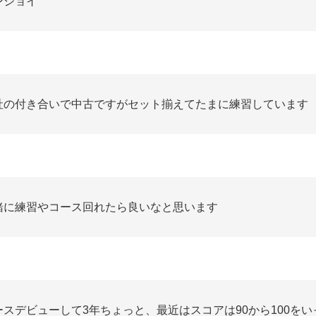
ンジョイ
社の付き合いで中古ですがセット揃えてたまに練習しています
緒に練習やコース回れたら良いなと思います
ースデビューして3年ちょっと、最近はスコアは90から100を