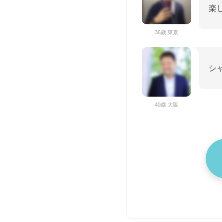
楽
36歳 東京
シ
40歳 大阪