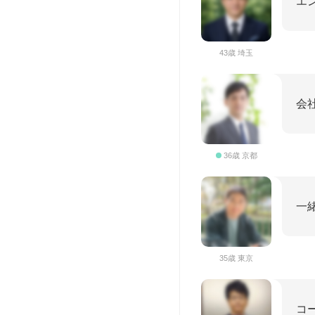
エ
43歳 埼玉
会
36歳 京都
一
35歳 東京
コ