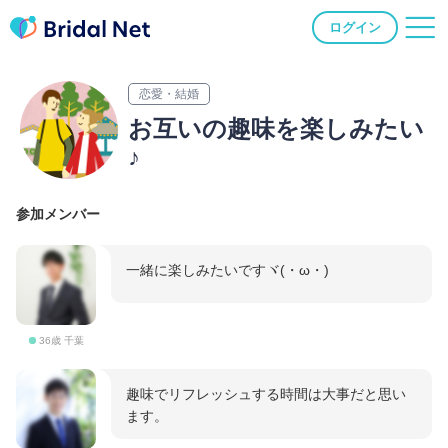
ログイン
恋愛・結婚
お互いの趣味を楽しみたい
♪
参加メンバー
一緒に楽しみたいですヾ(・ω・)ゞ
36歳 千葉
趣味でリフレッシュする時間は大事だと思い
ます。