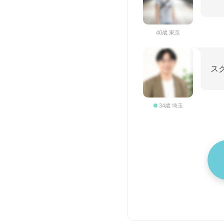
40歳 東京
ス
34歳 埼玉