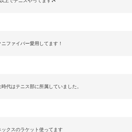
1以上でテニスやってます🎾
クニファイバー愛用してます！
生時代はテニス部に所属していました。
ネックスのラケット使ってます