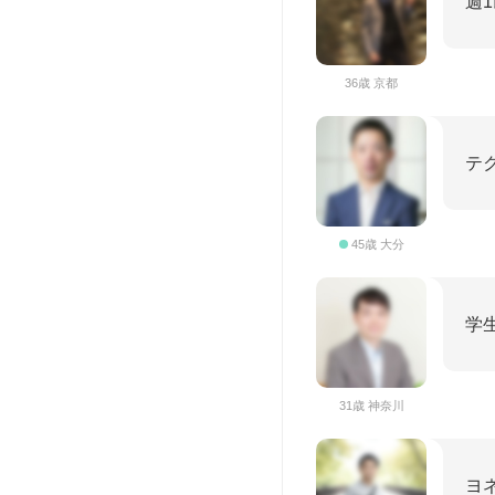
週
36歳 京都
テ
45歳 大分
学
31歳 神奈川
ヨ