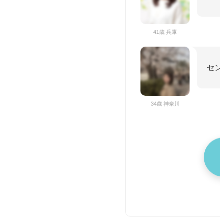
41歳 兵庫
セ
34歳 神奈川