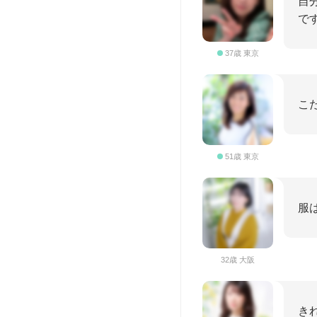
自
で
37歳 東京
こ
51歳 東京
服
32歳 大阪
き