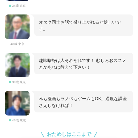
34歳 東京
オタク同士お話で盛り上がれると嬉しいで
す。
48歳 東京
趣味嗜好は人それぞれです！ むしろおススメ
とかあれば教えて下さい！
30歳 東京
私も漫画もラノベもゲームもOK。過度な課金
さえしなければ！
46歳 東京
おためしはここまで