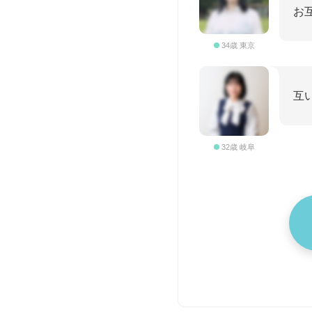
お
34歳 東京
互
32歳 岐阜