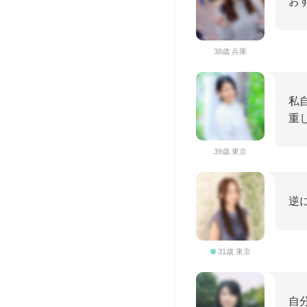
お
38歳 兵庫
私
重
39歳 東京
逆
31歳 東京
自