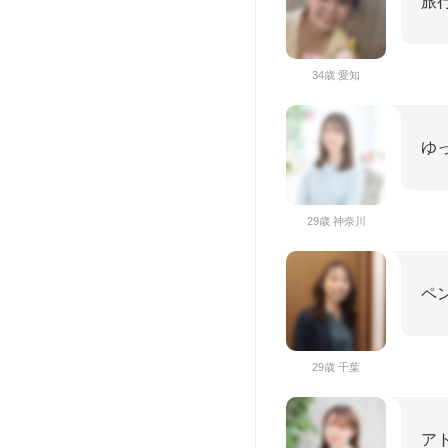
旅
34歳 愛知
ゆ
29歳 神奈川
ペ
29歳 千葉
ア