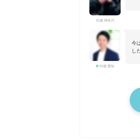
41歳 神奈川
今
し
42歳 愛知