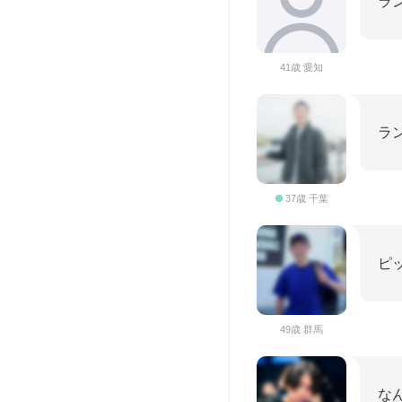
ラ
41歳 愛知
ラ
37歳 千葉
ピ
49歳 群馬
な