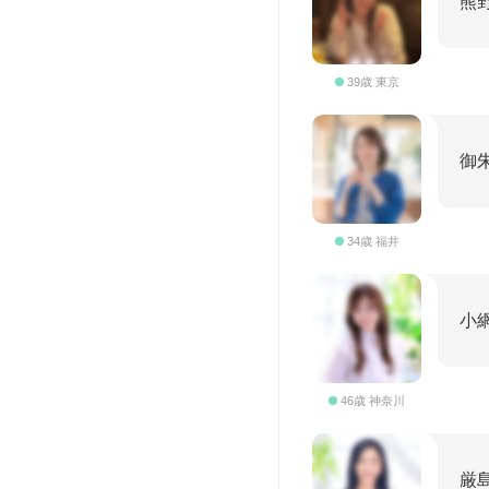
熊
39歳 東京
御
34歳 福井
小
46歳 神奈川
厳