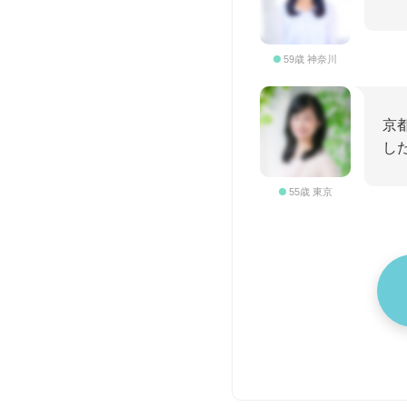
59歳 神奈川
京
し
55歳 東京