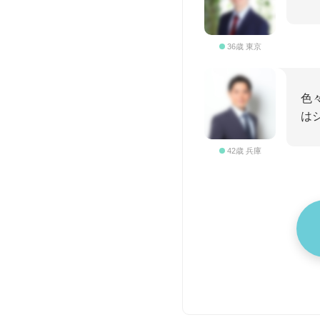
36歳 東京
色
は
42歳 兵庫