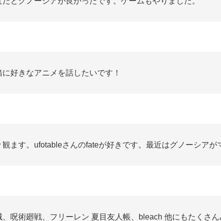
近だとグノーシアが良かったです。ゲームもやりました。
緒に好きなアニメを話したいです！
々観ます。ufotableさんのfateが好きです。最近はグノーシア
滅、呪術廻戦、フリーレン 夏目友人帳、bleach 他にもたくさ